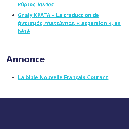
κύριος
kurios
Gnaly KPATA – La traduction de
ῥαντισμός
rhantismos
, « aspersion », en
bété
Annonce
La bible Nouvelle Français Courant