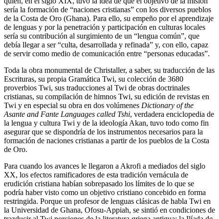
quien, en el siglo XIX, tuvo la idea de que el objetivo de la misión
sería la formación de “naciones cristianas” con los diversos pueblos
de la Costa de Oro (Ghana). Para ello, su empeño por el aprendizaje
de lenguas y por la penetración y participación en culturas locales
sería su contribución al surgimiento de un “lengua común”, que
debía llegar a ser “culta, desarrollada y refinada” y, con ello, capaz
de servir como medio de comunicación entre “personas educadas”.
Toda la obra monumental de Christaller, a saber, su traducción de las
Escrituras, su propia Gramática Twi, su colección de 3680
proverbios Twi, sus traducciones al Twi de obras doctrinales
cristianas, su compilación de himnos Twi, su edición de revistas en
Twi y en especial su obra en dos volúmenes
Dictionary of the
Asante and Fante Languages called Tshi
, verdadera enciclopedia de
la lengua y cultura Twi y de la ideología Akan, tuvo todo como fin
asegurar que se dispondría de los instrumentos necesarios para la
formación de naciones cristianas a partir de los pueblos de la Costa
de Oro.
Para cuando los avances le llegaron a Akrofi a mediados del siglo
XX, los efectos ramificadores de esta tradición vernácula de
erudición cristiana habían sobrepasado los límites de lo que se
podría haber visto como un objetivo cristiano concebido en forma
restringida. Porque un profesor de lenguas clásicas de habla Twi en
la Universidad de Ghana, Ofosu-Appiah, se sintió en condiciones de
trazducir al Twi porciones de la literatura griega antigua: la Ilíada de