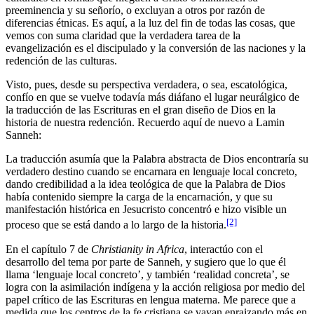
preeminencia y su señorío, o excluyan a otros por razón de
diferencias étnicas. Es aquí, a la luz del fin de todas las cosas, que
vemos con suma claridad que la verdadera tarea de la
evangelización es el discipulado y la conversión de las naciones y la
redención de las culturas.
Visto, pues, desde su perspectiva verdadera, o sea, escatológica,
confío en que se vuelve todavía más diáfano el lugar neurálgico de
la traducción de las Escrituras en el gran diseño de Dios en la
historia de nuestra redención. Recuerdo aquí de nuevo a Lamin
Sanneh:
La traducción asumía que la Palabra abstracta de Dios encontraría su
verdadero destino cuando se encarnara en lenguaje local concreto,
dando credibilidad a la idea teológica de que la Palabra de Dios
había contenido siempre la carga de la encarnación, y que su
manifestación histórica en Jesucristo concentró e hizo visible un
[2]
proceso que se está dando a lo largo de la historia.
En el capítulo 7 de
Christianity in Africa
, interactúo con el
desarrollo del tema por parte de Sanneh, y sugiero que lo que él
llama ‘lenguaje local concreto’, y también ‘realidad concreta’, se
logra con la asimilación indígena y la acción religiosa por medio del
papel crítico de las Escrituras en lengua materna. Me parece que a
medida que los centros de la fe cristiana se vayan enraizando más en