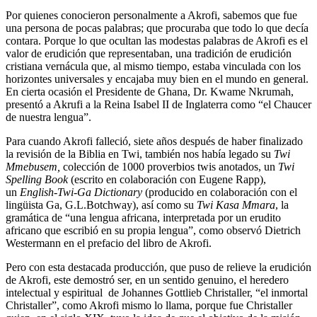
Por quienes conocieron personalmente a Akrofi, sabemos que fue
una persona de pocas palabras; que procuraba que todo lo que decía
contara. Porque lo que ocultan las modestas palabras de Akrofi es el
valor de erudición que representaban, una tradición de erudición
cristiana vernácula que, al mismo tiempo, estaba vinculada con los
horizontes universales y encajaba muy bien en el mundo en general.
En cierta ocasión el Presidente de Ghana, Dr. Kwame Nkrumah,
presentó a Akrufi a la Reina Isabel II de Inglaterra como “el Chaucer
de nuestra lengua”.
Para cuando Akrofi falleció, siete años después de haber finalizado
la revisión de la Biblia en Twi, también nos había legado su
Twi
Mmebusem,
colección de 1000 proverbios twis anotados, un
Twi
Spelling Book
(escrito en colaboración con Eugene Rapp),
un
English-Twi-Ga Dictionary
(producido en colaboración con el
lingüista Ga, G.L.Botchway), así como su
Twi Kasa Mmara
, la
gramática de “una lengua africana, interpretada por un erudito
africano que escribió en su propia lengua”, como observó Dietrich
Westermann en el prefacio del libro de Akrofi.
Pero con esta destacada producción, que puso de relieve la erudición
de Akrofi, este demostró ser, en un sentido genuino, el heredero
intelectual y espiritual de Johannes Gottlieb Christaller, “el inmortal
Christaller”, como Akrofi mismo lo llama, porque fue Christaller