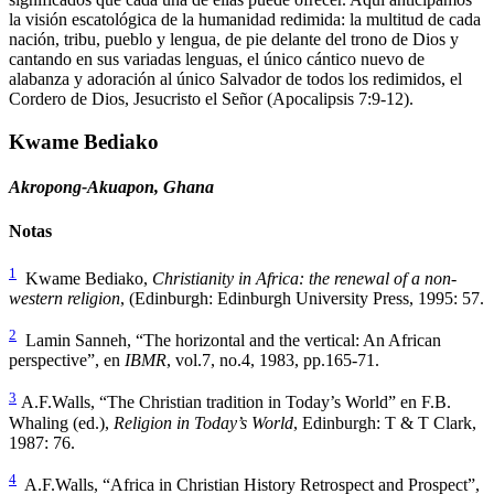
la visión escatológica de la humanidad redimida: la multitud de cada
nación, tribu, pueblo y lengua, de pie delante del trono de Dios y
cantando en sus variadas lenguas, el único cántico nuevo de
alabanza y adoración al único Salvador de todos los redimidos, el
Cordero de Dios, Jesucristo el Señor (Apocalipsis 7:9-12).
Kwame Bediako
Akropong-Akuapon, Ghana
Notas
1
Kwame Bediako,
Christianity in Africa: the renewal of a non-
western religion
, (Edinburgh: Edinburgh University Press, 1995: 57.
2
Lamin Sanneh, “The horizontal and the vertical: An African
perspective”, en
IBMR
, vol.7, no.4, 1983, pp.165-71.
3
A.F.Walls, “The Christian tradition in Today’s World” en F.B.
Whaling (ed.),
Religion in Today’s World
, Edinburgh: T & T Clark,
1987: 76.
4
A.F.Walls, “Africa in Christian History Retrospect and Prospect”,