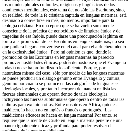
los mundos plurales culturales, religiosos y lingüísticos de los
continentes meridionales, este tema de, no sólo las Escrituras, sino,
en realidad, de toda la fe cristiana captada en lenguas maternas, está
destinado a convertirse en más, no menos, importante para la
teología cristiana. En una época que se ha vuelto sumamente
consciente de la práctica de genocidios y de limpieza étnica y de
tragedias de esa índole, puede darse una preocupación legítima en
torno a la promoción de las Escrituras en lenguas maternas, no sea
que pudiera llegar a convertirse en el canal para el atrincheramiento
en la exclusividad étnica. Pero mi opinión es que, donde la
promoción de las Escrituras en lenguas maternas ha parecido
promover hostilidades étnicas, podría demostrarse que el Evangelio
todavía no se ha profundizado lo suficiente. Porque, por la
naturaleza misma del caso, sólo por medio de las lenguas maternas
se puede producir un diálogo genuino entre Evangelio y cultura,
genuino por cuanto se produce en las categorías de lenguajes e
ideologías locales, y por tanto incorpora de manera realista las
fuerzas elementales que operan dentro de tales ideologías,
incluyendo las fuerzas subliminales que operan dentro de todas las
culturas para excluir a otras. Entre nosotros en África, quienes
maldicen, lo hacen no en inglés o francés o portugués. ¡Las
maldiciones eficaces se hacen en lengua materna! Por tanto, se
requiere que la mente de Cristo en lengua materna penetre de una
manera igualmente eficaz y profunda para poder resolver el
problema de la mente maldiciente.