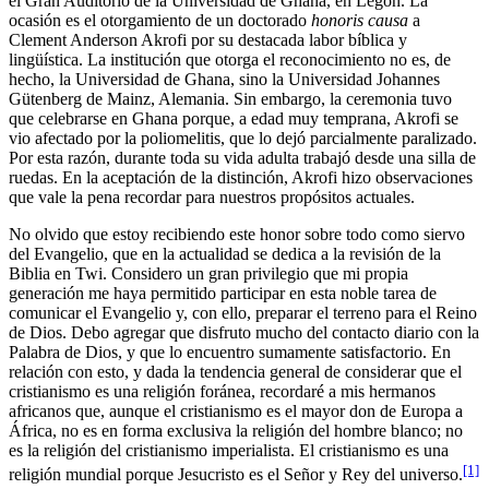
el Gran Auditorio de la Universidad de Ghana, en Legon. La
ocasión es el otorgamiento de un doctorado
honoris causa
a
Clement Anderson Akrofi por su destacada labor bíblica y
lingüística. La institución que otorga el reconocimiento no es, de
hecho, la Universidad de Ghana, sino la Universidad Johannes
Gütenberg de Mainz, Alemania. Sin embargo, la ceremonia tuvo
que celebrarse en Ghana porque, a edad muy temprana, Akrofi se
vio afectado por la poliomelitis, que lo dejó parcialmente paralizado.
Por esta razón, durante toda su vida adulta trabajó desde una silla de
ruedas. En la aceptación de la distinción, Akrofi hizo observaciones
que vale la pena recordar para nuestros propósitos actuales.
No olvido que estoy recibiendo este honor sobre todo como siervo
del Evangelio, que en la actualidad se dedica a la revisión de la
Biblia en Twi. Considero un gran privilegio que mi propia
generación me haya permitido participar en esta noble tarea de
comunicar el Evangelio y, con ello, preparar el terreno para el Reino
de Dios. Debo agregar que disfruto mucho del contacto diario con la
Palabra de Dios, y que lo encuentro sumamente satisfactorio. En
relación con esto, y dada la tendencia general de considerar que el
cristianismo es una religión foránea, recordaré a mis hermanos
africanos que, aunque el cristianismo es el mayor don de Europa a
África, no es en forma exclusiva la religión del hombre blanco; no
es la religión del cristianismo imperialista. El cristianismo es una
[1]
religión mundial porque Jesucristo es el Señor y Rey del universo.