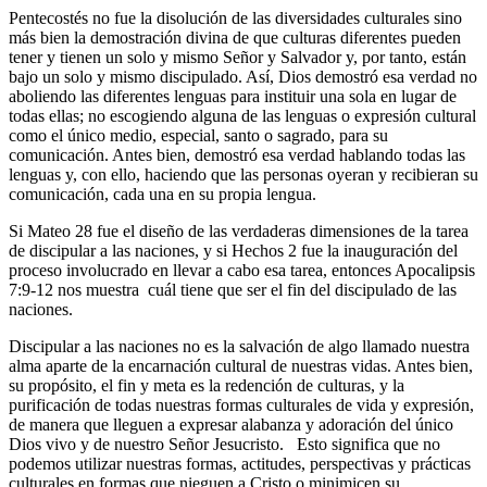
Pentecostés no fue la disolución de las diversidades culturales sino
más bien la demostración divina de que culturas diferentes pueden
tener y tienen un solo y mismo Señor y Salvador y, por tanto, están
bajo un solo y mismo discipulado. Así, Dios demostró esa verdad no
aboliendo las diferentes lenguas para instituir una sola en lugar de
todas ellas; no escogiendo alguna de las lenguas o expresión cultural
como el único medio, especial, santo o sagrado, para su
comunicación. Antes bien, demostró esa verdad hablando todas las
lenguas y, con ello, haciendo que las personas oyeran y recibieran su
comunicación, cada una en su propia lengua.
Si Mateo 28 fue el diseño de las verdaderas dimensiones de la tarea
de discipular a las naciones, y si Hechos 2 fue la inauguración del
proceso involucrado en llevar a cabo esa tarea, entonces Apocalipsis
7:9-12 nos muestra cuál tiene que ser el fin del discipulado de las
naciones.
Discipular a las naciones no es la salvación de algo llamado nuestra
alma aparte de la encarnación cultural de nuestras vidas. Antes bien,
su propósito, el fin y meta es la redención de culturas, y la
purificación de todas nuestras formas culturales de vida y expresión,
de manera que lleguen a expresar alabanza y adoración del único
Dios vivo y de nuestro Señor Jesucristo. Esto significa que no
podemos utilizar nuestras formas, actitudes, perspectivas y prácticas
culturales en formas que nieguen a Cristo o minimicen su