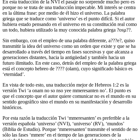
En esta traducción de la NVI el pasaje no sorprende mucho pero es
porque no se trata de una traducción impecable. Mi interés se centra
en la última frase: por medio de él hizo el universo. La palabra
griega que se traduce como ‘universo’ es el punto difícil. Si el autor
hubiera estado pensando en el universo en su constitución real como
un todo, hubiera utilizado la muy conocida palabra griega ?osµ??.
Sin embargo, con el empleo de una palabra diferente, a???e?, quiso
transmitir la idea del universo como un orden que existe y que se ha
desarrollado a través del tiempo en fases sucesivas y que alcanza a
generaciones distantes, hacia la antigüedad y también hacia un
futuro ilimitado. En este caso, detrás del empleo de la palabra griega
está el concepto hebreo de ???? (olam), cuyo significado básico es
‘eternidad’.
En vista de todo esto, una traducción mejor de Hebreos 1:2 es la
versión Twi ‘a onam no so nso yee mmeresanten no’. El punto es
que el concepto que el autor quiere comunicar no es el mundo en su
sentido geográfico sino el mundo en su manifestación y desarrollo
históricos.
Por esta razón la traducción Twi ‘mmeresanten’ es preferible a la
versión española ‘universo’ (NVI), ‘universo’ (RV), ‘mundos’
(Biblia de Estudio). Porque ‘mmeresanten’ transmite el sentido de no
sólo las fases ‘mmere’ en el tiempo de las generaciones de la