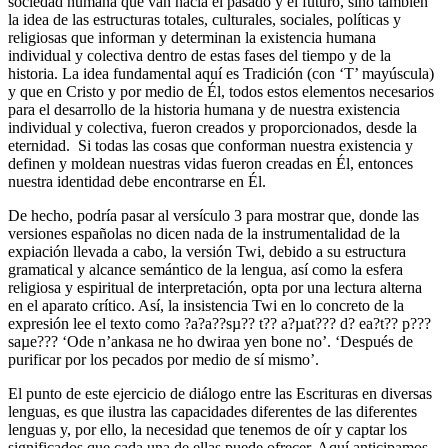
sociedad humana que van hacia el pasado y el futuro, sino también
la idea de las estructuras totales, culturales, sociales, políticas y
religiosas que informan y determinan la existencia humana
individual y colectiva dentro de estas fases del tiempo y de la
historia. La idea fundamental aquí es Tradición (con ‘T’ mayúscula)
y que en Cristo y por medio de Él, todos estos elementos necesarios
para el desarrollo de la historia humana y de nuestra existencia
individual y colectiva, fueron creados y proporcionados, desde la
eternidad. Si todas las cosas que conforman nuestra existencia y
definen y moldean nuestras vidas fueron creadas en Él, entonces
nuestra identidad debe encontrarse en Él.
De hecho, podría pasar al versículo 3 para mostrar que, donde las
versiones españolas no dicen nada de la instrumentalidad de la
expiación llevada a cabo, la versión Twi, debido a su estructura
gramatical y alcance semántico de la lengua, así como la esfera
religiosa y espiritual de interpretación, opta por una lectura alterna
en el aparato crítico. Así, la insistencia Twi en lo concreto de la
expresión lee el texto como ?a?a??sµ?? t?? a?µat??? d? ea?t?? p???
saµe??? ‘Ode n’ankasa ne ho dwiraa yen bone no’. ‘Después de
purificar por los pecados por medio de sí mismo’.
El punto de este ejercicio de diálogo entre las Escrituras en diversas
lenguas, es que ilustra las capacidades diferentes de las diferentes
lenguas y, por ello, la necesidad que tenemos de oír y captar los
significados que cada una de ellas puede ofrecer. Aquí anticipamos