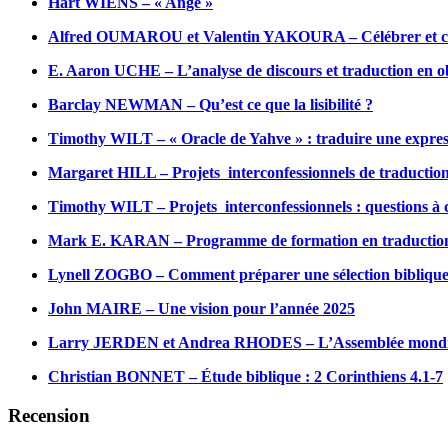
Hart WIENS – « Ange »
Alfred OUMAROU et Valentin YAKOURA – Célébrer et cha
E. Aaron UCHE – L’analyse de discours et traduction en o
Barclay NEWMAN – Qu’est ce que la lisibilité ?
Timothy WILT – « Oracle de Yahve » : traduire une expres
Margaret HILL – Projets interconfessionnels de traduction 
Timothy WILT – Projets interconfessionnels : questions à 
Mark E. KARAN – Programme de formation en traduction 
Lynell ZOGBO – Comment préparer une sélection bibliqu
John MAIRE – Une vision pour l’année 2025
Larry JERDEN et Andrea RHODES – L’Assemblée mondiale
Christian BONNET – Étude biblique : 2 Corinthiens 4.1-7
Recension