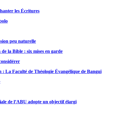
nter les Écritures
bolo
sion peu naturelle
de la Bible : six mises en garde
considérer
: La Faculté de Théologie Évangélique de Bangui
e
 de l’ABU adopte un objectif élargi